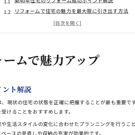
築40年住宅のリフォーム成功ポイント解説
リフォームで住宅の魅力を最大限に引き出す方法
築古住宅もリフォームで快適空間に生まれ変わる秘
リフォームで叶える築40年住宅の安全性と美しさ
住宅リフォームを成功に導く計画の立て方
住み継ぐ家をチャーミングに再生するには
ォームで魅力アップ
家族の記憶を残しつつリフォームで再生するコツ
チャーミングな住まいへ導くリフォームの工夫
住み継ぐ家を魅力的に蘇らせるリフォーム術
イント解説
伝統と快適さを両立させるリフォームの考え方
は、現状の住宅の状態を正確に把握することが最も重要で
リフォームで家族の想いを未来へつなぐ手法
を受けることをおすすめします。
みやこ町の暮らしを変えるリフォームの極意
成や生活スタイルの変化に合わせたプランニングを行うこ
リフォームがみやこ町の暮らしを豊かにする理由
スペースの見直しや収納の充実が効果的です。