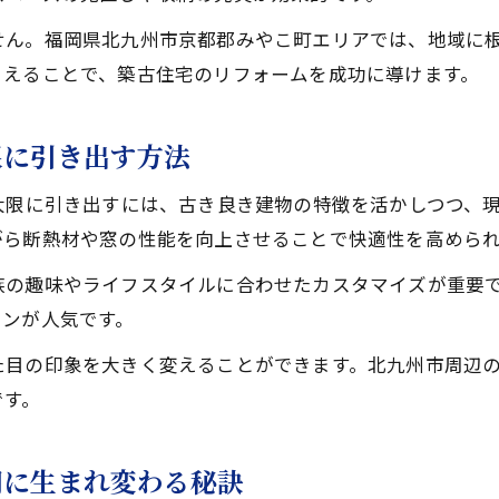
地域環境に合ったリフォームの進め方とは
せん。福岡県北九州市京都郡みやこ町エリアでは、地域に
リフォームで叶える快適なみやこ町生活の秘訣
さえることで、築古住宅のリフォームを成功に導けます。
家族を支えるリフォームの具体的な工夫
暮らしやすさ重視のリフォーム実践ポイント
限に引き出す方法
老朽化した住宅の改修ポイント徹底解説
大限に引き出すには、古き良き建物の特徴を活かしつつ、
リフォームで解決する老朽化住宅の課題
がら断熱材や窓の性能を向上させることで快適性を高めら
住宅の耐震性向上を実現するリフォーム法
老朽化部分別リフォームの優先ポイント解説
族の趣味やライフスタイルに合わせたカスタマイズが重要
ランが人気です。
水回りや断熱など重要改修リフォームの要点
長寿命住宅へ導くリフォームの基本知識
た目の印象を大きく変えることができます。北九州市周辺
です。
安心と快適を叶える家のリフォーム計画術
安心して任せるためのリフォーム計画の作り方
間に生まれ変わる秘訣
快適な住まいへ導くリフォーム予算の見極め方