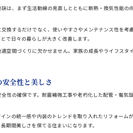
リフォームで叶える安全性と居心地の両立
秘訣は、まず生活動線の見直しとともに断熱・換気性能の
予算内で賢く進めるリフォーム計画のコツ
信頼できる施工先選びとリフォーム成功法
に交換するだけでなく、使いやすさやメンテナンス性を考
福岡県で理想の住まいを実現するヒント
ことで日々の暮らしが大きく改善します。
理想の住まいをリフォームで実現する基本
快適空間づくりに欠かせません。家族の成長やライフスタ
福岡でリフォームを成功させるポイント解説
リフォーム会社選びで失敗しないための心得
福岡の風土に合ったリフォームの工夫とは
の安全性と美しさ
住まいづくりに役立つリフォーム情報集
安全性の確保です。耐震補強工事や老朽化した配管・電気
ザインの統一感や内装のトレンドを取り入れたリフォーム
、長期間美しさを保てる住まいになります。