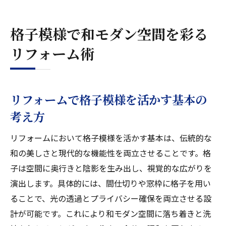
格子リフォームの施工前に押さえたい注意
点
格子模様で和モダン空間を彩る
和モダン空間づくりに最適な格子デザイン
リフォーム術
選び
格子リフォームで変わる住まいの印象と調
和
リフォームで格子模様を活かす基本の
住まいを一新する格子リフォームの魅力と実例
考え方
実例で学ぶ格子模様リフォームの新しい魅
力
リフォームにおいて格子模様を活かす基本は、伝統的な
リフォームで蘇る和モダン空間の実現ポイ
和の美しさと現代的な機能性を両立させることです。格
ント
子は空間に奥行きと陰影を生み出し、視覚的な広がりを
格子リフォームのビフォーアフターに注目
演出します。具体的には、間仕切りや窓枠に格子を用い
ることで、光の透過とプライバシー確保を両立させる設
インテリア格子による空間演出の実例紹介
計が可能です。これにより和モダン空間に落ち着きと洗
住まいを引き立てる格子リフォームの効果