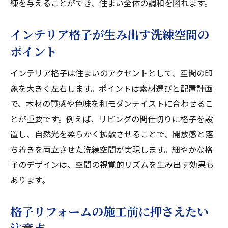
練を与えることができ、住まい全体の調和を図れます。
インテリア格子を用いた間仕切りの新提案
リフォームで実現する格子間仕切りの活用
インテリア格子が生み出す洗練空間の
法
ポイント
インテリア格子間仕切りがもたらす利便性
インテリア格子は住まいのアクセントとして、空間の印
格子模様の間仕切りで空間を有効活用する
象を大きく左右します。ポイントは素材選びと配置計画
コツ
で、木材の質感や色味を和モダンテイストに合わせるこ
後付けでも簡単な格子リフォームの方法
とが重要です。例えば、リビングの間仕切りに格子を設
格子間仕切りが生み出す開放感と安心感
置し、自然光を柔らかく拡散させることで、開放感と落
格子柄を活かすリフォームで叶える快適生活
ち着きを両立させた洗練空間が実現します。細やかな格
リフォームで格子柄を取り入れるメリット
子のデザインは、空間の視覚的リズムを生み出す効果も
快適な住空間を生む格子リフォームの工夫
あります。
格子模様リフォームによる通風と採光の改
格子リフォームの施工前に押さえたい
善
和モダンを深める格子柄リフォームの選び