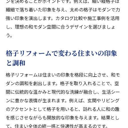
ンを決めることがポイントです。例えば、細い縦格子は
は
繊細で落ち着いた印象を与え、太めの格子はモダンで力
インテリア格子で室内空間を広く見せる方
強い印象を演出します。カタログ比較や施工事例を活用
法
し、理想の和モダン空間に合うデザインを選びましょ
格子模様活用による和モダン空間の作り方
う。
室内リフォームに最適な格子デザインの選
択
格子リフォームで変わる住まいの印象
と調和
格子リフォームは住まいの印象を格段に向上させ、和モ
ダンの調和を創出します。格子を取り入れることで、空
間に伝統的な温かみと現代的な洗練が融合し、生活シー
ンに豊かな表情が生まれます。例えば、玄関やリビング
のアクセントとして格子を用いると、訪れる人に和の趣
を感じさせながらも開放的な印象を与えます。結果とし
て、住まい全体の統一感と快適性が高まるのです。