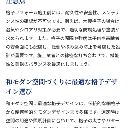
注意点
方
格子リフォーム施工前には、耐久性や安全性、メンテナ
暮らしを豊かに彩る格子デザインの提案
ンス性の確認が不可欠です。例えば、木製格子の場合は
間仕切りに格子を使う利点とデザインの工夫
湿気やシロアリ対策が必要で、適切な防腐処理や塗装が
リフォームで叶える格子間仕切りの魅力
求められます。また、格子の間隔や強度は子供や高齢者
空間を有効活用する格子間仕切りのアイデ
の安全面にも配慮し、転倒や挟み込み防止を考慮した設
ア
計が重要です。施工業者との綿密な打ち合わせで、機能
性と美観のバランスを最適化しましょう。
格子間仕切りリフォームのデザインポイン
ト
和モダン空間づくりに最適な格子デザ
引き戸やパネルで楽しむ格子の表現技法
イン選び
格子間仕切りで実現する明るい室内空間
室内リフォームなら格子模様の活用が効果的
和モダン空間に最適な格子デザインは、伝統的な細格子
から幾何学的なモダンデザインまで多様です。選定時は
リフォームで室内を格子模様で印象的に
空間の用途や照明計画に合わせて、格子の太さやパター
格子模様リフォームが室内に与える効果と